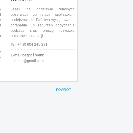
a
Jeżeli na podstawie własnych
d
obserwacji lub relacji najbliższych,
ę
podejrzewacie Państwo występowanie
u
chrapania lub zaburzeń oddychania
r
podczas snu, proszę rozważyć
h
potrzebę konsultacji.
Tel:
+(48) 604 245 291
y
E-mail bezpośredni:
e
tazbirek@gmail.com
POWRÓT