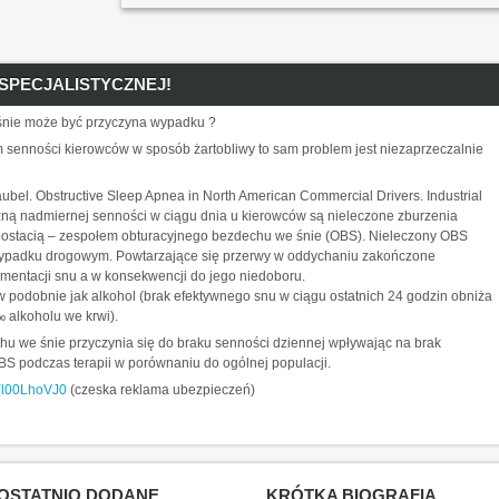
SPECJALISTYCZNEJ!
 śnie może być przyczyna wypadku ?
 senności kierowców w sposób żartobliwy to sam problem jest niezaprzeczalnie
bel. Obstructive Sleep Apnea in North American Commercial Drivers. Industrial
ną nadmiernej senności w ciągu dnia u kierowców są nieleczone zburzenia
p
ostacią – zespołem obturacyjnego bezdechu we śnie (OBS). Nieleczony OBS
 wypadku drogowym. Powtarzające się przerwy w oddychaniu zakończone
mentacji snu a w konsekwencji do jego niedoboru.
 podobnie jak alkohol (brak efektywnego snu w ciągu ostatnich 24 godzin obniża
‰ alkoholu we krwi).
u we śnie przyczynia się do braku senności dziennej wpływając na brak
 podczas terapii w porównaniu do ogólnej populacji.
Yl00LhoVJ0
(czeska reklama ubezpieczeń)
OSTATNIO DODANE
KRÓTKA BIOGRAFIA