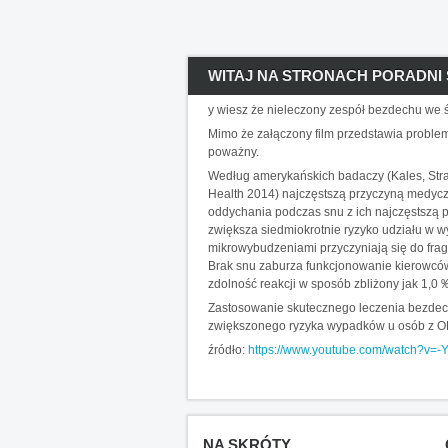
WITAJ NA STRONACH PORADNI 
y wiesz że nieleczony zespół bezdechu we
Mimo że załączony film przedstawia problem
poważny.
Według amerykańskich badaczy (Kales, Strau
Health 2014) najczęstszą przyczyną medycz
oddychania podczas snu z ich najczęstszą 
zwiększa siedmiokrotnie ryzyko udziału w
mikrowybudzeniami przyczyniają się do frag
Brak snu zaburza funkcjonowanie kierowców
zdolność reakcji w sposób zbliżony jak 1,0 
Zastosowanie skutecznego leczenia bezdech
zwiększonego ryzyka wypadków u osób z OBS
źródło:
https://www.youtube.com/watch?v=-
NA SKRÓTY