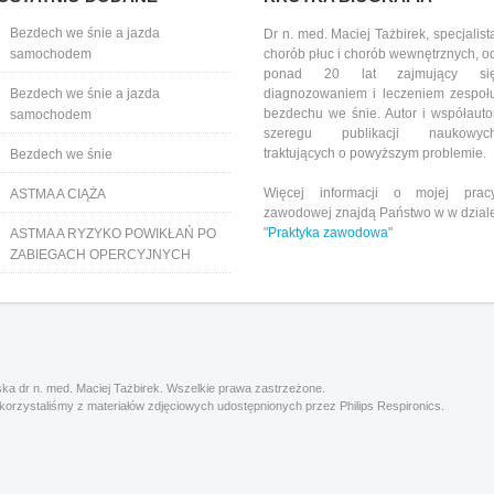
Bezdech we śnie a jazda
Dr n. med. Maciej Tażbirek, specjalist
samochodem
chorób płuc i chorób wewnętrznych, o
ponad 20 lat zajmujący si
Bezdech we śnie a jazda
diagnozowaniem i leczeniem zespoł
bezdechu we śnie. Autor i współauto
samochodem
szeregu publikacji naukowyc
traktujących o powyższym problemie.
Bezdech we śnie
Więcej informacji o mojej prac
ASTMA A CIĄŻA
zawodowej znajdą Państwo w w dzial
"
Praktyka zawodowa
"
ASTMA A RYZYKO POWIKŁAŃ PO
ZABIEGACH OPERCYJNYCH
ka dr n. med. Maciej Tażbirek. Wszelkie prawa zastrzeżone.
korzystaliśmy z materiałów zdjęciowych udostępnionych przez Philips Respironics.