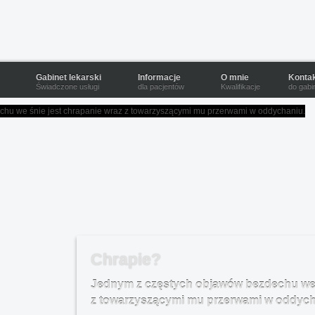
Gabinet lekarski
Informacje
O mnie
Konta
Świadczone usługi
dla pacjentów
Kwalifikacje
do gabi
Chrapie?
Jednym z częstych objawów bezdechu we ś
z towarzyszącymi mu przerwami w oddych