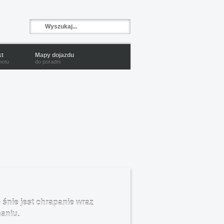
kt
Mapy dojazdu
netu
do poradni
nie jest chrapanie wraz
aniu.