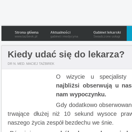
Strona główna
Aktualności
Gabinet lekarski
www.tazbirek.pl
gabinet i medycyna
Świadczone usługi
Kiedy udać się do lekarza?
DR N. MED. MACIEJ TAŻBIREK
O wizycie u specjalist
najbliżsi obserwują u na
nam wypoczynku.
Gdy dodatkowo obserwowa
trwające dłużej niż 10 sekund wysoce pra
naszego życia zespół bezdechu we śnie.