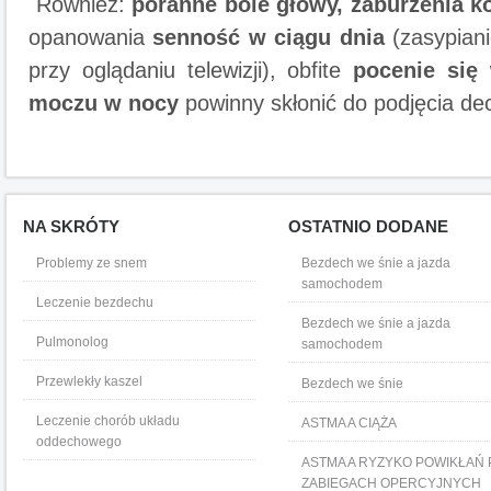
Również:
poranne bóle głowy, zaburzenia k
opanowania
senność w ciągu dnia
(zasypiani
przy oglądaniu telewizji), obfite
pocenie się
moczu w nocy
powinny skłonić do podjęcia decy
NA SKRÓTY
OSTATNIO DODANE
Problemy ze snem
Bezdech we śnie a jazda
samochodem
Leczenie bezdechu
Bezdech we śnie a jazda
Pulmonolog
samochodem
Przewlekły kaszel
Bezdech we śnie
Leczenie chorób układu
ASTMA A CIĄŻA
oddechowego
ASTMA A RYZYKO POWIKŁAŃ 
ZABIEGACH OPERCYJNYCH