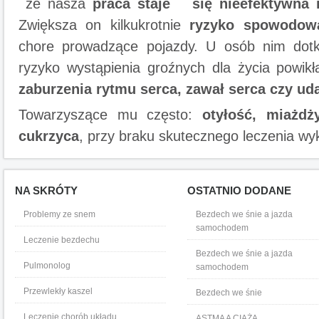
że nasza
praca staje się nieefektywna i
Zwiększa on kilkukrotnie
ryzyko spowodow
chore prowadzące pojazdy. U osób nim dotkn
ryzyko wystąpienia groźnych dla życia powik
zaburzenia rytmu serca,
zawał serca czy ud
Towarzyszące mu często:
otyłość, miażdży
cukrzyca
, przy braku skutecznego leczenia w
NA SKRÓTY
OSTATNIO DODANE
Problemy ze snem
Bezdech we śnie a jazda
samochodem
Leczenie bezdechu
Bezdech we śnie a jazda
Pulmonolog
samochodem
Przewlekły kaszel
Bezdech we śnie
Leczenie chorób układu
ASTMA A CIĄŻA