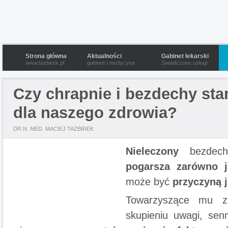
Strona główna
Aktualności
Gabinet lekarski
www.tazbirek.pl
gabinet i medycyna
Świadczone usługi
Czy chrapnie i bezdechy sta
dla naszego zdrowia?
DR N. MED. MACIEJ TAŻBIREK
Nieleczony
bezdec
pogarsza zarówno 
może być
przyczyną 
Towarzyszące mu za
skupieniu uwagi, sen